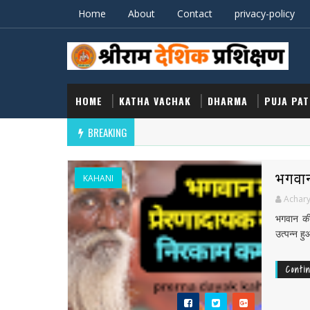
Home
About
Contact
privacy-policy
HOME
KATHA VACHAK
DHARMA
PUJA PA
BREAKING
भगवान
KAHANI
Achary
भगवान की
उत्पन्न ह
Conti