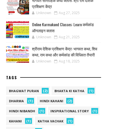
भागवत साप्ताहिक कथा क्लास: श्री राम देशिक
प्रशिक्षण केंद्र
Unknown
Aug 27, 2025
Online Karmakand Classes: Learn कर्मकांड
ऑनलाइन क्लास
Unknown
Aug 21, 2025
श्रीराम देशिक प्रशिक्षण केंद्र: भागवत कथा, शिव
कथा, राम कथा और कर्मकांड की विधिवत तैयारी
Unknown
Aug 18, 2025
TAGS
(2)
(1)
BHAGWAT PURAN
BHAKTA KI KATHA
(1)
(2)
DHARMA
HINDI KAHANI
(1)
(1)
HINDI NIBANDH
INSPIRATIONAL STORY
(1)
(1)
KAHANI
KATHA VACHAK