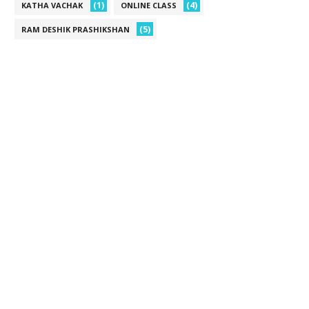
(1)
(4)
KATHA VACHAK
ONLINE CLASS
(5)
RAM DESHIK PRASHIKSHAN