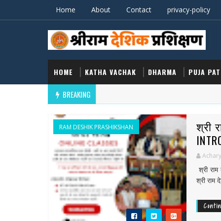
Home
About
Contact
privacy-policy
HOME
KATHA VACHAK
DHARMA
PUJA PA
BREAKING
श्री 
RAM DESHIK PRASHIKSHAN
INTR
Achary
श्री राम
श्री राम द
Conti