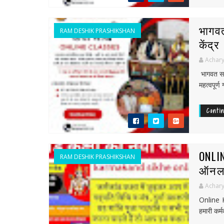
भागवत
RAM DESHIK PRASHIKSHAN
केंद्र
Achary
भागवत सा
महत्वपूर्ण 
Conti
ONLI
RAM DESHIK PRASHIKSHAN
ऑनला
Achary
Online K
हमारी कर्म