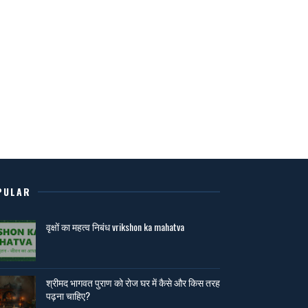
PULAR
वृक्षों का महत्व निबंध vrikshon ka mahatva
श्रीमद भागवत पुराण को रोज घर में कैसे और किस तरह
पढ़ना चाहिए?